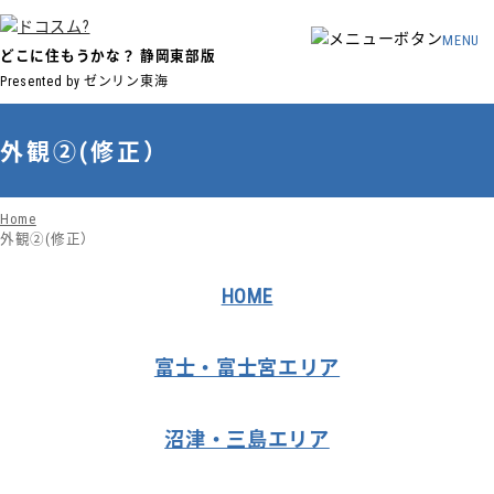
MENU
どこに住もうかな？
静岡東部版
Presented by ゼンリン東海
外観②(修正）
Home
外観②(修正）
HOME
富士・富士宮エリア
沼津・三島エリア