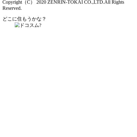
Copyright（C） 2020 ZENRIN-TOKAI CO.,LTD.All Rights
Reserved.
どこに住もうかな？