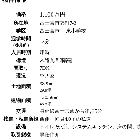
1,100万円
価格
所在地
富士宮市錦町7-3
学区
富士宮市 東小学校
通学時間
13分
（徒歩約）
入居時期
即時
構造
木造瓦葺2階建
間取り
7DK
現況
空き家
98.9㎡
土地面積
29.9坪
120.56㎡
建物面積
45.5坪
交通
身延線富士宮駅から徒歩5分
接道・私道負担
西側 幅員4.0ｍの私道
設備
トイレ2か所、システムキッチン、床の間、
取引態様
専任仲介