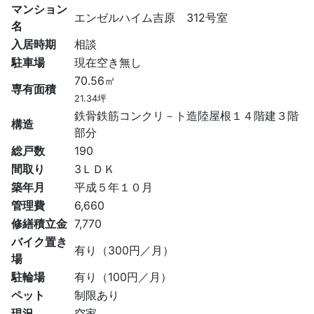
マンション
エンゼルハイム吉原 312号室
名
入居時期
相談
駐車場
現在空き無し
70.56㎡
専有面積
21.34坪
鉄骨鉄筋コンクリ－ト造陸屋根１４階建３階
構造
部分
総戸数
190
間取り
3ＬＤＫ
築年月
平成５年１０月
管理費
6,660
修繕積立金
7,770
バイク置き
有り（300円／月）
場
駐輪場
有り（100円／月）
ペット
制限あり
現況
空家