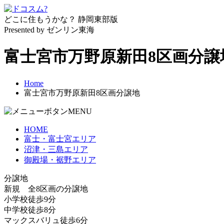
どこに住もうかな？
静岡東部版
Presented by ゼンリン東海
富士宮市万野原新田8区画分譲
Home
富士宮市万野原新田8区画分譲地
MENU
HOME
富士・富士宮エリア
沼津・三島エリア
御殿場・裾野エリア
分譲地
新規 全8区画の分譲地
小学校徒歩9分
中学校徒歩8分
マックスバリュ徒歩6分