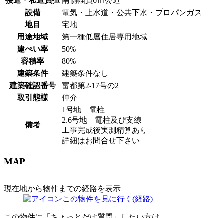
接道・私道負担
南側幅員6ｍ公道
設備
電気・上水道・公共下水・プロパンガス
地目
宅地
用途地域
第一種低層住居専用地域
建ぺい率
50%
容積率
80%
建築条件
建築条件なし
建築確認番号
富都第2-17号の2
取引態様
仲介
1号地 電柱
2.6号地 電柱及び支線
備考
工事完成後実測精算あり
詳細はお問合せ下さい
MAP
現在地から物件までの経路を表示
この物件を見に行く(経路)
この物件に「ちょっとだけ質問」したい方は