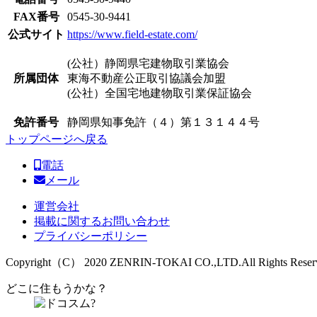
FAX番号
0545-30-9441
公式サイト
https://www.field-estate.com/
(公社）静岡県宅建物取引業協会
所属団体
東海不動産公正取引協議会加盟
(公社）全国宅地建物取引業保証協会
免許番号
静岡県知事免許（４）第１３１４４号
トップページへ戻る
電話
メール
運営会社
掲載に関するお問い合わせ
プライバシーポリシー
Copyright（C） 2020 ZENRIN-TOKAI CO.,LTD.All Rights Reser
どこに住もうかな？