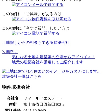
メールで質問する
この物件に「ご興味」がある方は
物件資料を取り寄せる
この物件に「今すぐ質問」したい方は
電話で質問する
土地探しからの相談もできる
建築会社
＼
無料
／
気になる土地を
建築家の立場からアドバイス！
地元の建築会社を
厳選してご紹介します
建築会社一覧はこちら
物件取扱会社
会社名
フィールドエステート
住所
富士市依田原新田102-2
電話番号
0545-30-9440