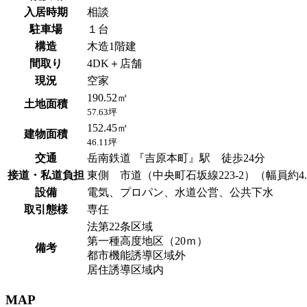
入居時期
相談
駐車場
１台
構造
木造1階建
間取り
4DK＋店舗
現況
空家
190.52㎡
土地面積
57.63坪
152.45㎡
建物面積
46.11坪
交通
岳南鉄道 『吉原本町』駅 徒歩24分
接道・私道負担
東側 市道（中央町石坂線223-2）（幅員約4
設備
電気、プロパン、水道公営、公共下水
取引態様
専任
法第22条区域
第一種高度地区（20ｍ）
備考
都市機能誘導区域外
居住誘導区域内
MAP