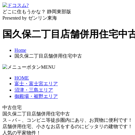
どこに住もうかな？
静岡東部版
Presented by ゼンリン東海
国久保二丁目店舗併用住宅中
Home
国久保二丁目店舗併用住宅中古
MENU
HOME
富士・富士宮エリア
沼津・三島エリア
御殿場・裾野エリア
中古住宅
国久保二丁目店舗併用住宅中古
ス－パ－、コンビニ等徒歩圏内にあり、お買物に便利です！
店舗併用住宅、小さなお店をするのにピッタリの建物です！
人気の平家物件！