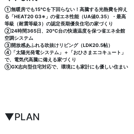
①無暖房でも15℃を下回らない！高騰する光熱費を抑え
る「HEAT20 G3※」の省エネ性能（UA値0.35）・最高
等級（耐震等級3）の認定長期優良住宅の家づくり
②24時間365日、20℃台の快適温度を保つ省エネ全館
空調システム
③開放感あふれる吹抜けリビング（LDK20.5帖）
④「太陽光発電システム」＋「おひさまエコキュート」
で、電気代高騰に備える家づくり
⑤GX志向型住宅対応で、環境にも家計にも優しい住まい
無暖房でも15℃を下回らないHEAT20 G3※（UA値
0.35）
▼PLAN