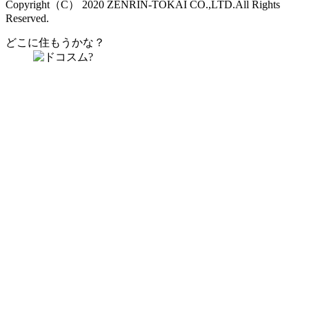
Copyright（C） 2020 ZENRIN-TOKAI CO.,LTD.All Rights
Reserved.
どこに住もうかな？