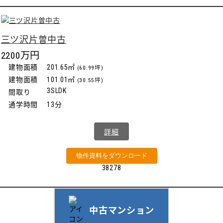
三ツ沢片曽中古
2200万円
建物面積
201.65㎡
(60.99坪)
建物面積
101.01㎡
(30.55坪)
3SLDK
間取り
通学時間
13分
詳細
物件資料をダウンロード
38278
中古マンション