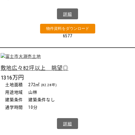
詳細
物件資料をダウンロード
6577
敷地広々82坪以上 眺望◎
1316万円
土地面積
272㎡
(82.28坪)
用途地域
山林
建築条件
建築条件なし
通学時間
10分
詳細