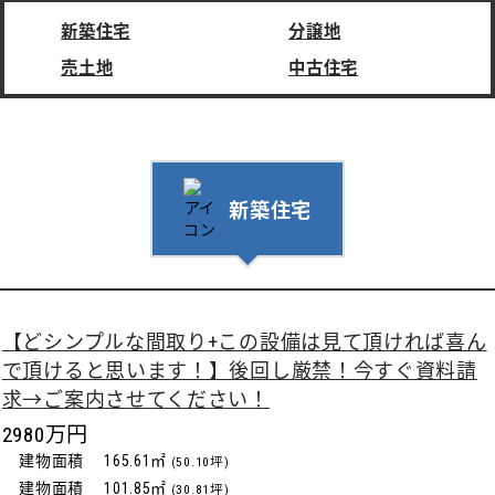
新築住宅
分譲地
売土地
中古住宅
新築住宅
【どシンプルな間取り+この設備は見て頂ければ喜ん
で頂けると思います！】後回し厳禁！今すぐ資料請
求→ご案内させてください！
2980万円
建物面積
165.61㎡
(50.10坪)
建物面積
101.85㎡
(30.81坪)